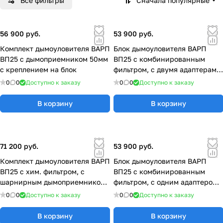
Все фильтры
Сначала популярные
56 900 руб.
53 900 руб.
Комплект дымоуловителя ВАРП
Блок дымоуловителя ВАРП
ВП25 с дымоприемником 50мм
ВП25 с комбинированным
с креплением на блок
фильтром, с двумя адаптерами
для дымоприемников
0
0
Доступно к заказу
0
0
Доступно к заказу
В корзину
В корзину
71 200 руб.
53 900 руб.
Комплект дымоуловителя ВАРП
Блок дымоуловителя ВАРП
ВП25 с хим. фильтром, с
ВП25 с комбинированным
шарнирным дымоприемником
фильтром, с одним адаптером
63мм с крепл. к столу
для дымоприемника
0
0
Доступно к заказу
0
0
Доступно к заказу
В корзину
В корзину