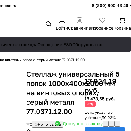
8 (800) 600-43-26
elesd.ru
Войти
Сравнение
Избранное
Корзина
атическая одежда
Оснащение ESD
Оборудование
а винтовых опорах, серый металл 77.0371.12.00
Стеллаж универсальный 5
17 924,19
полок 1000х400х2000 мм
руб.
на винтовых опорах,
18 478,55 руб.
серый металл
-3%
77.0371.12.00
Цена указана с
учётом НДС 22%
Доступно к заказу
0
Нет отзывов
Код