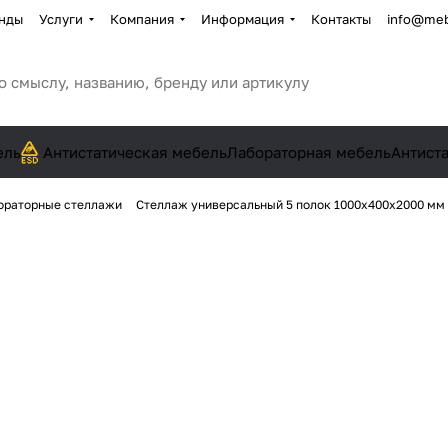
нды
Услуги
Компания
Информация
Контакты
info@meb
ель
Антистатическая мебель
Лабораторная мебель
Антист
ораторные стеллажи
Стеллаж универсальный 5 полок 1000х400х2000 мм н