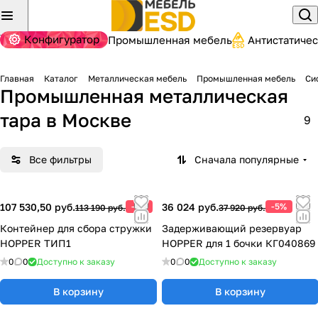
Конфигуратор
Промышленная мебель
Антистатиче
Главная
Каталог
Металлическая мебель
Промышленная мебель
Си
Промышленная металлическая
тара
в Москве
9
Все фильтры
Сначала популярные
107 530,50 руб.
-5%
36 024 руб.
-5%
113 190 руб.
37 920 руб.
Контейнер для сбора стружки
Задерживающий резервуар
HOPPER ТИП1
HOPPER для 1 бочки КГ040869
0
0
Доступно к заказу
0
0
Доступно к заказу
В корзину
В корзину