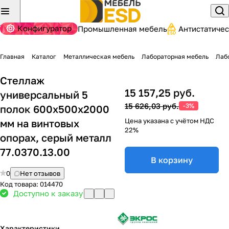
Конфигуратор
Промышленная мебель
Антистатиче
Главная
Каталог
Металлическая мебель
Лабораторная мебель
Лаб
Стеллаж
15 157,25 руб.
универсальный 5
15 626,03 руб.
-3%
полок 600х500х2000
Цена указана с учётом НДС
мм на винтовых
22%
опорах, серый металл
77.0370.13.00
В корзину
0
Нет отзывов
Код товара:
014470
Доступно к заказу
Характеристики