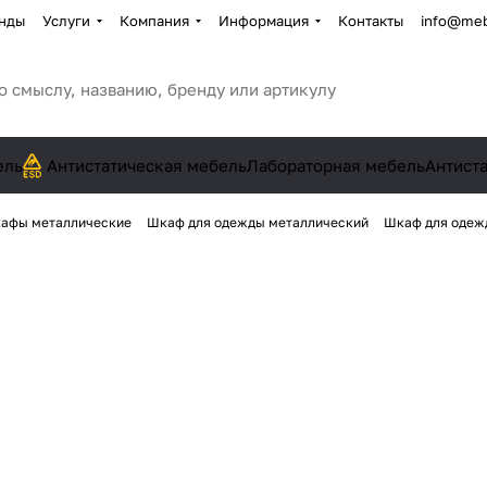
нды
Услуги
Компания
Информация
Контакты
info@meb
ель
Антистатическая мебель
Лабораторная мебель
Антист
афы металлические
Шкаф для одежды металлический
Шкаф для одеж