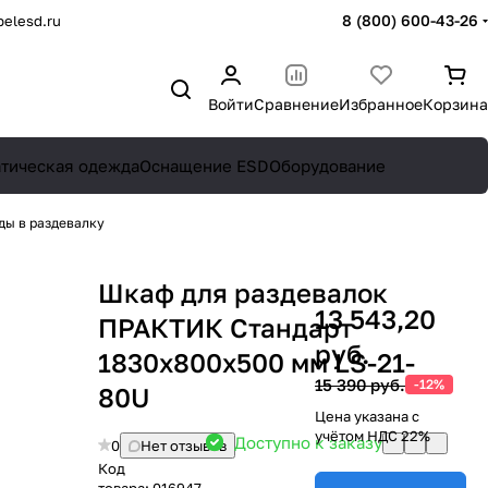
8 (800) 600-43-26
elesd.ru
Войти
Сравнение
Избранное
Корзина
атическая одежда
Оснащение ESD
Оборудование
ды в раздевалку
Шкаф для раздевалок
13 543,20
ПРАКТИК Стандарт
руб.
1830x800x500 мм LS-21-
15 390 руб.
-12%
80U
Цена указана с
учётом НДС 22%
Доступно к заказу
0
Нет отзывов
Код