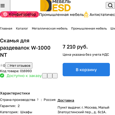
Конфигуратор
Промышленная мебель
Антистатиче
Главная
Каталог
Металлическая мебель
Промышленная мебель
Шк
Скамья для
7 210 руб.
раздевалок W-1000
NT
Цена указана без учета НДС
0
Нет отзывов
В корзину
Код товара:
016993
Доступно к заказу
Характеристики
Страна производства
:
Россия
?
Доставка
Гарантия
:
2
Пункт выдачи: г. Москва, Малый
Категория
:
Шкафы
Златоустинский пер., д. 6с1А.