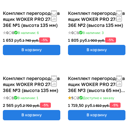
Комплект перегородок в
Комплект перегородок в
ящик WOKER PRO 27E х
ящик WOKER PRO 27E х
36E №1 (высота 135 мм)
36E №2 (высота 135 мм)
0
0
В наличии: 6
0
1
В наличии: 3
1 653 руб.
-5%
1 805 руб.
-5%
1 740 руб.
1 900 руб.
В корзину
В корзину
Комплект перегородок в
Комплект перегородок в
ящик WOKER PRO 27E х
ящик WOKER PRO 27E х
36E №3 (высота 135 мм)
36E №3 (высота 65 мм)
ER-00040074
0
1
В наличии: 1
5
2
Доступно к заказу
2 565 руб.
-5%
1 719,50 руб.
-5%
2 700 руб.
1 810 руб.
В корзину
В корзину