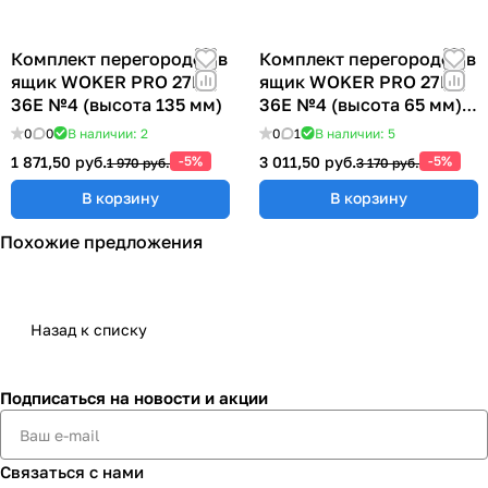
Комплект перегородок в
Комплект перегородок в
ящик WOKER PRO 27E х
ящик WOKER PRO 27E х
36E №4 (высота 135 мм)
36E №4 (высота 65 мм)
ER-00040074
0
0
В наличии: 2
0
1
В наличии: 5
1 871,50 руб.
-5%
3 011,50 руб.
-5%
1 970 руб.
3 170 руб.
В корзину
В корзину
Похожие предложения
Назад к списку
Подписаться
на новости и акции
Связаться с нами