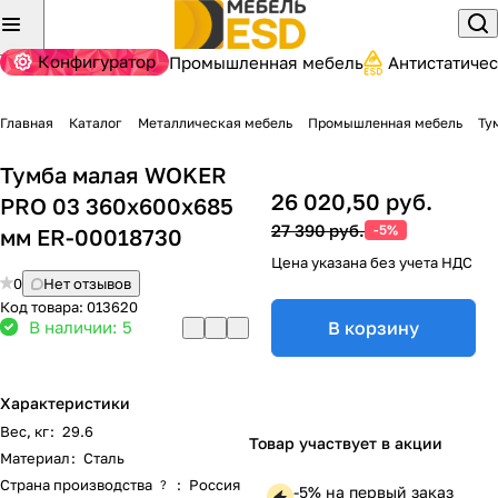
Конфигуратор
Промышленная мебель
Антистатиче
Главная
Каталог
Металлическая мебель
Промышленная мебель
Ту
Тумба малая WOKER
26 020,50 руб.
PRO 03 360x600x685
27 390 руб.
-5%
мм ER-00018730
Цена указана без учета НДС
0
Нет отзывов
Код товара:
013620
В наличии: 5
В корзину
Характеристики
Вес, кг
:
29.6
Товар участвует в акции
Материал
:
Сталь
Страна производства
:
Россия
?
-5% на первый заказ