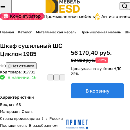
Конфигуратор
Промышленная мебель
Антистатиче
Главная
Каталог
Металлическая мебель
Промышленная мебель
Шк
Шкаф сушильный ШС
56 170,40 руб.
Циклон 1985
63 830 руб.
-12%
0
Нет отзывов
Цена указана с учётом НДС
Код товара:
017731
22%
В наличии: 16
В корзину
Характеристики
Вес, кг
:
68
Материал
:
Сталь
Страна производства
:
Россия
?
Поставляется
:
В разобранном