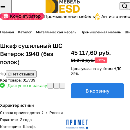
Конфигуратор
Промышленная мебель
Антистатиче
Главная
Каталог
Металлическая мебель
Промышленная мебель
Шк
Шкаф сушильный ШС
45 117,60 руб.
Ветерок 1940 (без
51 270 руб.
-12%
полок)
Цена указана с учётом НДС
22%
0
Нет отзывов
Код товара:
017739
Доступно к заказу
В корзину
Характеристики
Страна производства
:
Россия
?
Гарантия
:
2 года
Категория
:
Шкафы